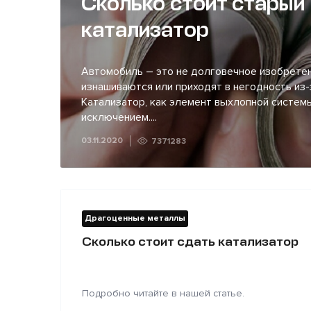
Сколько стоит старый
катализатор
Автомобиль – это не долговечное изобретен
изнашиваются или приходят в негодность из-
Катализатор, как элемент выхлопной системы
исключением....
03.11.2020
7371283
Драгоценные металлы
Сколько стоит сдать катализатор
Подробно читайте в нашей статье.