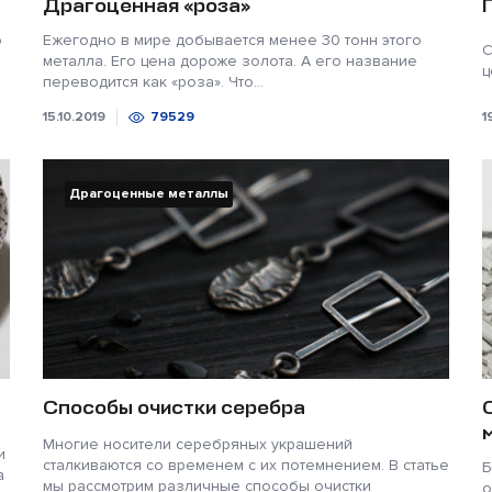
Драгоценная «роза»
о
Ежегодно в мире добывается менее 30 тонн этого
С
металла. Его цена дороже золота. А его название
ц
переводится как «роза». Что...
15.10.2019
79529
1
Драгоценные металлы
Способы очистки серебра
Многие носители серебряных украшений
и
сталкиваются со временем с их потемнением. В статье
Б
а
мы рассмотрим различные способы очистки
о