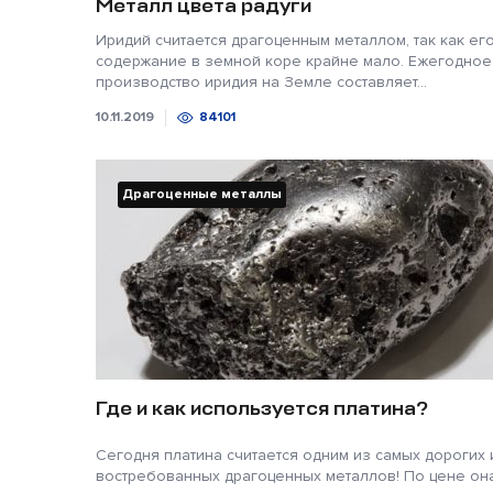
Металл цвета радуги
Иридий считается драгоценным металлом, так как ег
содержание в земной коре крайне мало. Ежегодное
производство иридия на Земле составляет...
10.11.2019
84101
Драгоценные металлы
Где и как используется платина?
Сегодня платина считается одним из самых дорогих 
востребованных драгоценных металлов! По цене он