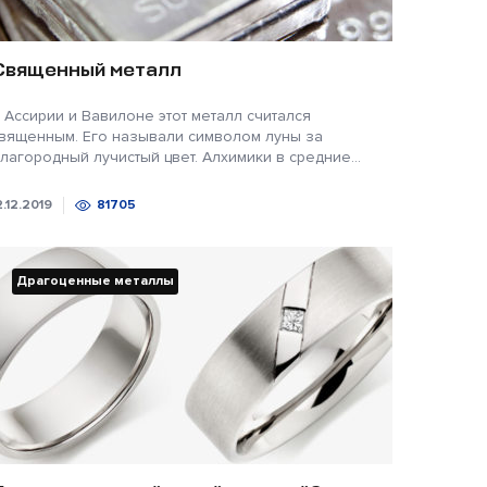
Священный металл
 Ассирии и Вавилоне этот металл считался
вященным. Его называли символом луны за
лагородный лучистый цвет. Алхимики в средние...
2.12.2019
81705
Драгоценные металлы