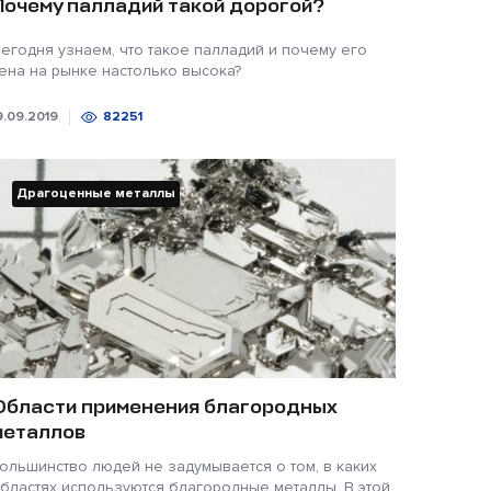
Почему палладий такой дорогой?
егодня узнаем, что такое палладий и почему его
ена на рынке настолько высока?
9.09.2019
82251
Драгоценные металлы
Области применения благородных
металлов
ольшинство людей не задумывается о том, в каких
бластях используются благородные металлы. В этой