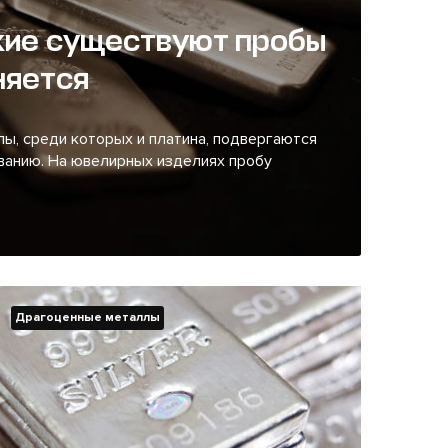
акие существуют пробы
няется
ы, среди которых и платина, подвергаются
ванию. На ювелирных изделиях пробу
Драгоценные металлы