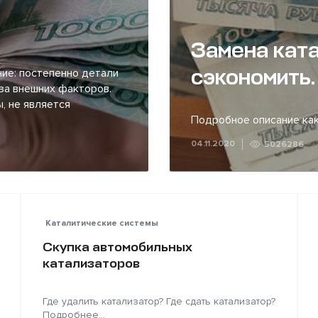
Замена ката
сэкономить.
ие: постепенно детали
за внешних факторов.
, не является
Подробное описание как
04.11.2020
5026286
Каталитические системы
Скупка автомобильных
катализаторов
Где удалить катализатор? Где сдать катализатор?
Подробнее...