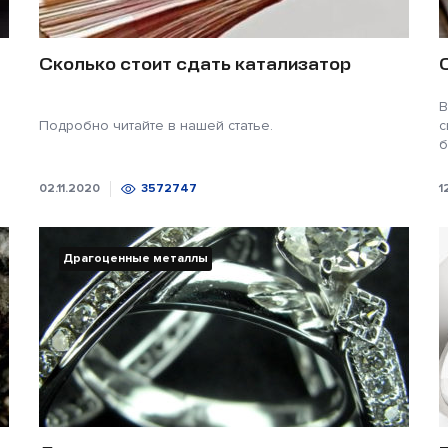
Сколько стоит сдать катализатор
В
Подробно читайте в нашей статье.
с
б
02.11.2020
3572747
1
Драгоценные металлы