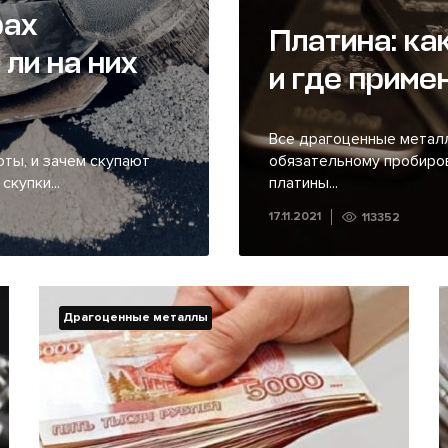
рах
Платина: к
ли на них
и где приме
Все драгоценные металл
оты, и зачем скупают
обязательному пробиро
купки...
платины...
17.11.2021
113352
Драгоценные металлы